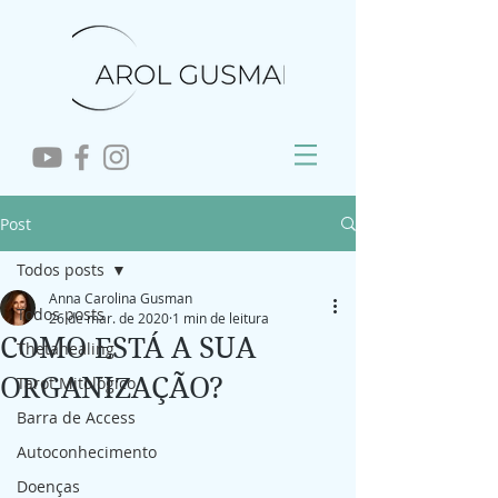
Post
Todos posts
Anna Carolina Gusman
Todos posts
26 de mar. de 2020
1 min de leitura
COMO ESTÁ A SUA
Thetahealing
ORGANIZAÇÃO?
Tarot Mitológico
Barra de Access
Autoconhecimento
Doenças