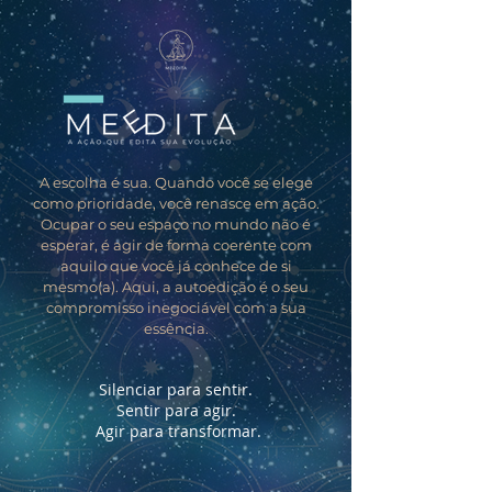
A escolha é sua. Quando você se elege
como prioridade, você renasce em ação.
Ocupar o seu espaço no mundo não é
esperar, é agir de forma coerente com
aquilo que você já conhece de si
mesmo(a). Aqui, a autoedição é o seu
compromisso inegociável com a sua
essência.
Silenciar para sentir.
Sentir para agir.
Agir para transformar.