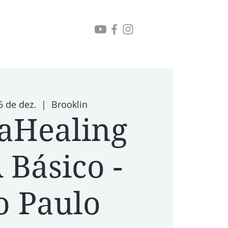
6 de dez.
  |  
Brooklin
aHealing
Básico -
o Paulo