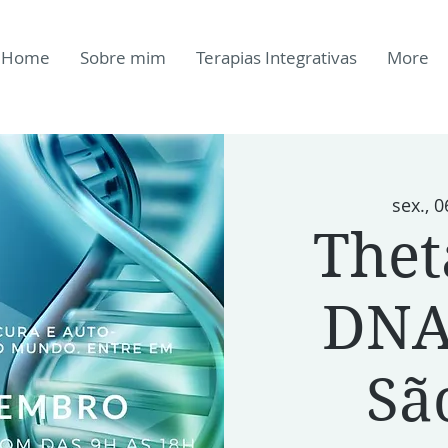
Home
Sobre mim
Terapias Integrativas
More
sex., 0
Thet
DNA 
Sã